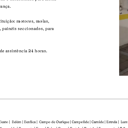
rança.
ituição: motores, molas,
, painéis seccionados, para
e assistência 24 horas.
 Beato | Belém | Benfica | Campo de Ourique | Campolide | Carnide | Estrela | Lumi