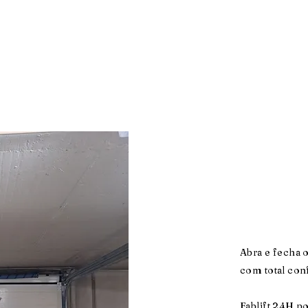
Abra e fecha 
com total con
Fablift 24H po