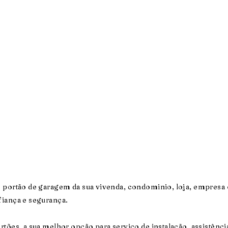
o portão de garagem da sua vivenda, condominio, loja, empres
fiança e segurança.
rtões, a sua melhor opção para serviço de instalação, assistênci