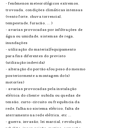
- fenômenos meteorológicos extremos,
trovoada, condições climáticas intensas
(vento forte, chuva torrencial,
tempestade, furacão, ... )
- avarias provocadas por infiltrações de
água ou umidade, sistemas de rega,
inundações
- utilização do material/equipamento
para fins diferentes do previsto
(utilização indevida)
- alteração do portão e/ou peso do mesmo
posteriormente a montagem do(s)
motor(es)
- avarias provocadas pela instalação
elétrica do cliente: subida ou quedas de
tensão, curto-circuito ou frequência da
rede, falha no sistema elétrico, falta de
aterramento na rede elétrica, etc ...
- guerra, invasão, lei marcial, revolução,
rebelião, insur-reição, motins, comoção