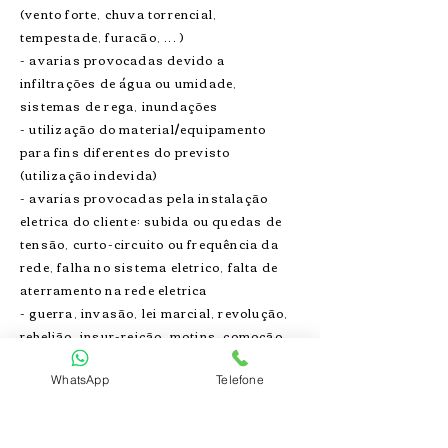
(vento forte, chuva torrencial,
tempestade, furacão, ... )
- avarias provocadas devido a
infiltrações de água ou umidade,
sistemas de rega, inundações
- utilização do material/equipamento
para fins diferentes do previsto
(utilização indevida)
- avarias provocadas pela instalação
eletrica do cliente: subida ou quedas de
tensão, curto-circuito ou frequência da
rede, falha no sistema eletrico, falta de
aterramento na rede eletrica
- guerra, invasão, lei marcial, revolução,
rebelião, insur-reição, motins, comoção
civil, sabotagem, terrorismo, vandalismo,
confiscação, requisição e destruição
WhatsApp
Telefone
causada por ordem do governo ou
quaisquer autoridades públicas ou locais