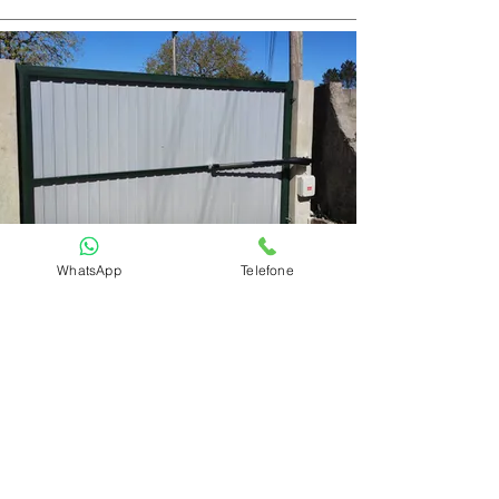
WhatsApp
Telefone
PORTÕES AUTOMÁTICOS
DE BATENTE EM LOURES
A Fablift conta com técnicos
qualificados com
capacidade de reparar
qualquer tipo e marca de