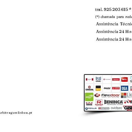
tml. 925 203 615 *
(*) chamada para red
Assistência Téc
Assistência 24 Ho
Assistência 24 Ho
rbitragemlisboa.pt