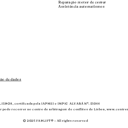
Reparação motor de correr
Assistência automatismos
ção de dados
LISBOA, certificada pela IAPMEI e IMPIC ALVARÁ Nº. 81066
r pode recorrer ao centro de arbitragem de conflitos de Lisboa,
www.centroa
© 2025 FABLIFT® – All rights reserved