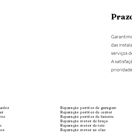
Prazo
Garantimo
das insta
serviços d
A satisfaç
prioridade
nados
Reparação portões de garagem
er
Reparação portões de correr
nte
Reparação portões de batente
Reparação motor de braço
lo
Reparação motor de teto
dos
Reparação motor ao eixo